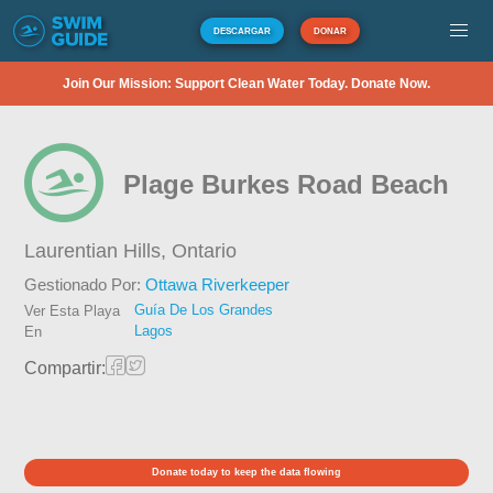
DESCARGAR
DONAR
Join Our Mission: Support Clean Water Today. Donate Now.
Plage Burkes Road Beach
Laurentian Hills,
Ontario
Gestionado Por:
Ottawa Riverkeeper
Guía De Los Grandes
Ver Esta Playa
Lagos
En
Compartir:
Donate today to keep the data flowing