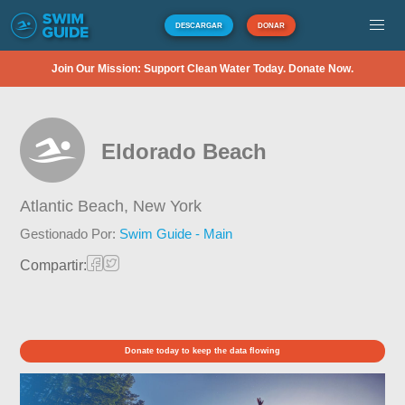
DESCARGAR
DONAR
Join Our Mission: Support Clean Water Today. Donate Now.
Eldorado Beach
Atlantic Beach,
New York
Gestionado Por:
Swim Guide - Main
Compartir:
Donate today to keep the data flowing