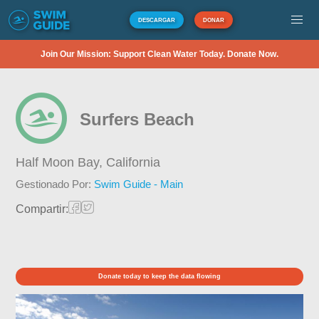
DESCARGAR
DONAR
Join Our Mission: Support Clean Water Today. Donate Now.
Surfers Beach
Half Moon Bay,
California
Gestionado Por:
Swim Guide - Main
Compartir:
Donate today to keep the data flowing