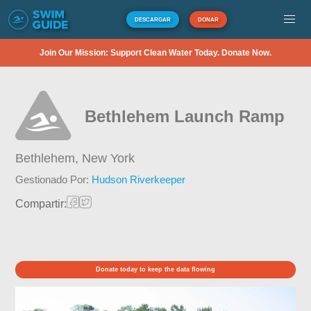
DESCARGAR
DONAR
Join Our Mission: Support Clean Water Today. Donate Now.
Bethlehem Launch Ramp
Bethlehem,
New York
Gestionado Por:
Hudson Riverkeeper
Compartir:
Donate today to keep the data flowing