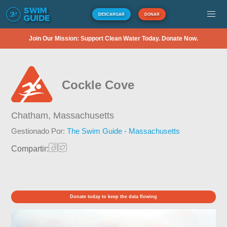
DESCARGAR
DONAR
Join Our Mission: Support Clean Water Today. Donate Now.
Cockle Cove
Chatham,
Massachusetts
Gestionado Por:
The Swim Guide - Massachusetts
Compartir:
Donate today to keep the data flowing