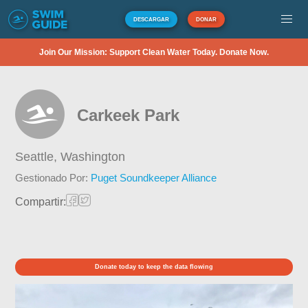
DESCARGAR
DONAR
Join Our Mission: Support Clean Water Today. Donate Now.
Carkeek Park
Seattle,
Washington
Gestionado Por:
Puget Soundkeeper Alliance
Compartir:
Donate today to keep the data flowing