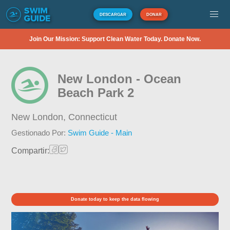
DESCARGAR
DONAR
Join Our Mission: Support Clean Water Today. Donate Now.
New London - Ocean
Beach Park 2
New London,
Connecticut
Gestionado Por:
Swim Guide - Main
Compartir:
Donate today to keep the data flowing