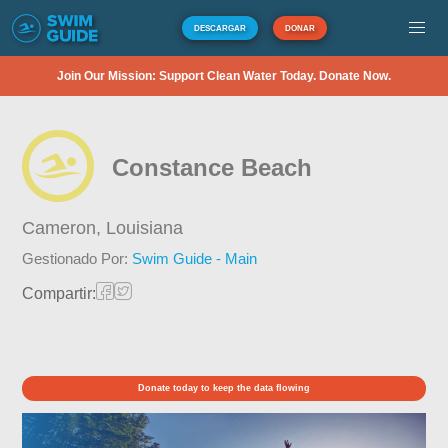
DESCARGAR
DONAR
Join Our Mission: Support Clean Water Today. Donate Now.
Constance Beach
Cameron,
Louisiana
Gestionado Por:
Swim Guide - Main
Compartir:
Donate today to keep the data flowing