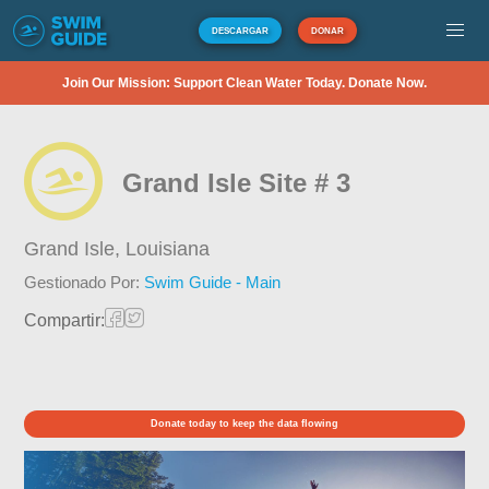
DESCARGAR
DONAR
Join Our Mission: Support Clean Water Today. Donate Now.
Grand Isle Site # 3
Grand Isle,
Louisiana
Gestionado Por:
Swim Guide - Main
Compartir:
Donate today to keep the data flowing