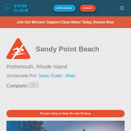
DESCARGAR
DONAR
Join Our Mission: Support Clean Water Today. Donate Now.
Sandy Point Beach
Portsmouth,
Rhode Island
Gestionado Por:
Swim Guide - Main
Compartir:
Donate today to keep the data flowing