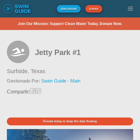
DESCARGAR
DONAR
Join Our Mission: Support Clean Water Today. Donate Now.
Jetty Park #1
Surfside,
Texas
Gestionado Por:
Swim Guide - Main
Compartir:
Donate today to keep the data flowing