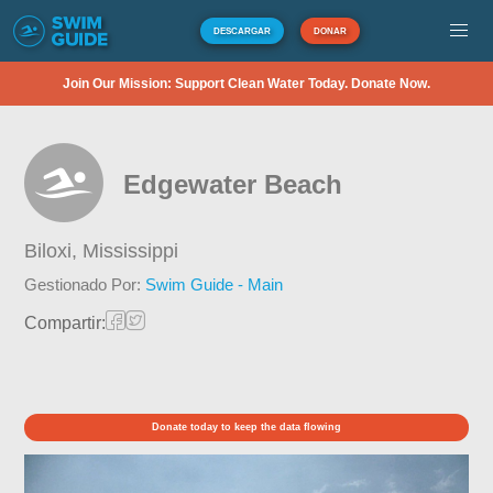
DESCARGAR
DONAR
Join Our Mission: Support Clean Water Today. Donate Now.
Edgewater Beach
Biloxi,
Mississippi
Gestionado Por:
Swim Guide - Main
Compartir:
Donate today to keep the data flowing