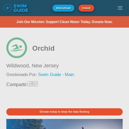
DESCARGAR
DONAR
Join Our Mission: Support Clean Water Today. Donate Now.
Orchid
Wildwood,
New Jersey
Gestionado Por:
Swim Guide - Main
Compartir:
Donate today to keep the data flowing