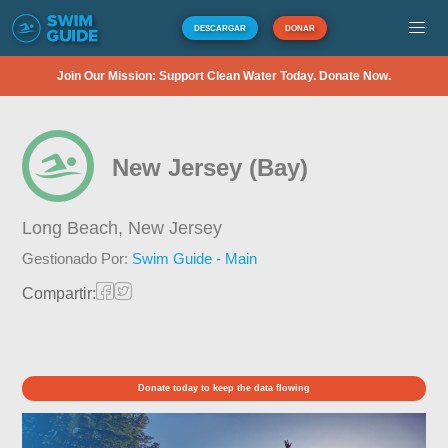
DESCARGAR
DONAR
Join Our Mission: Support Clean Water Today. Donate Now.
New Jersey (Bay)
Long Beach,
New Jersey
Gestionado Por:
Swim Guide - Main
Compartir:
Donate today to keep the data flowing