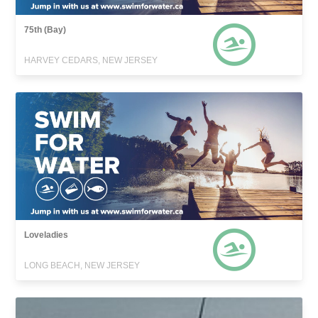
75th (Bay)
HARVEY CEDARS, NEW JERSEY
Loveladies
LONG BEACH, NEW JERSEY