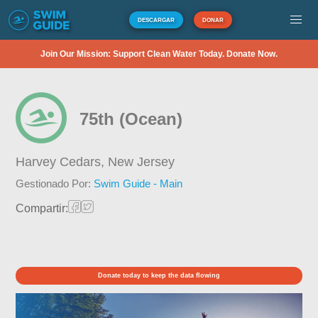
DESCARGAR
DONAR
Join Our Mission: Support Clean Water Today. Donate Now.
75th (Ocean)
Harvey Cedars,
New Jersey
Gestionado Por:
Swim Guide - Main
Compartir:
Donate today to keep the data flowing