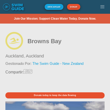
DESCARGAR
DONAR
Join Our Mission: Support Clean Water Today. Donate Now.
Browns Bay
Auckland,
Auckland
Gestionado Por:
The Swim Guide - New Zealand
Compartir:
Donate today to keep the data flowing