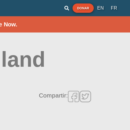
EN
FR
DONAR
e Now.
land
Compartir: