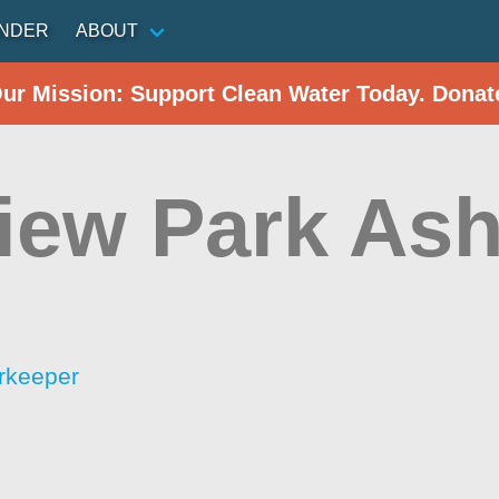
INDER
ABOUT
Our Mission: Support Clean Water Today. Donat
iew Park Ash
rkeeper