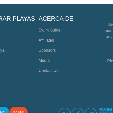
RAR PLAYAS
ACERCA DE
Sw
Swim Guide
mome
advi
Affiliates
aya
Sponsors
Media
Ple
Contact Us
 APP
DONAR