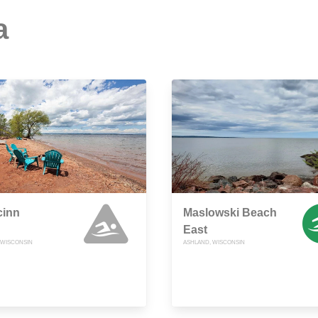
a
cinn
Maslowski Beach
East
 WISCONSIN
ASHLAND, WISCONSIN