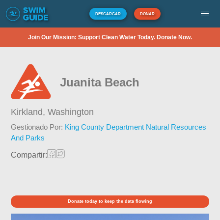
DESCARGAR
DONAR
Join Our Mission: Support Clean Water Today. Donate Now.
Juanita Beach
Kirkland,
Washington
Gestionado Por:
King County Department Natural Resources
And Parks
Compartir:
Donate today to keep the data flowing