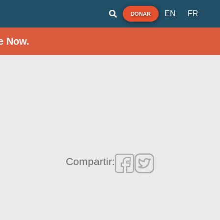
EN
FR
DONAR
e Now.
Compartir: