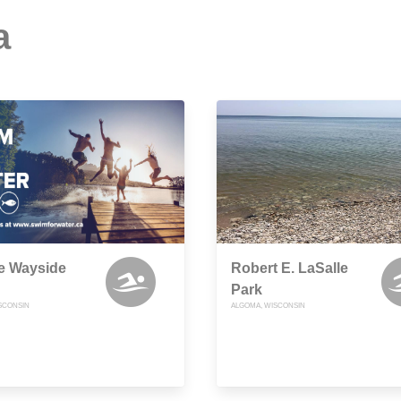
a
e Wayside
Robert E. LaSalle
Park
SCONSIN
ALGOMA, WISCONSIN