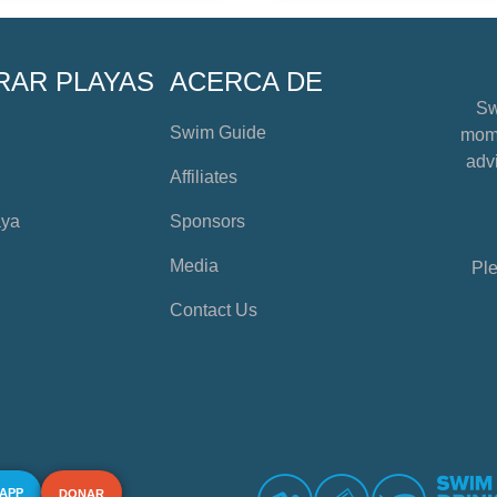
RAR PLAYAS
ACERCA DE
Sw
Swim Guide
mome
advi
Affiliates
aya
Sponsors
Media
Ple
Contact Us
 APP
DONAR