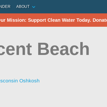
INDER
ABOUT
Our Mission: Support Clean Water Today. Donat
cent Beach
Wisconsin Oshkosh