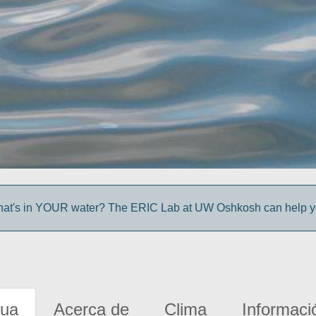
at's in YOUR water? The ERIC Lab at UW Oshkosh can help you
gua
Acerca de
Clima
Informaci