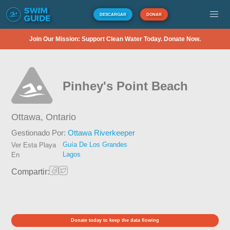
DESCARGAR
DONAR
Join Our Mission: Support Clean Water Today. Donate Now.
Pinhey's Point Beach
Ottawa,
Ontario
Gestionado Por:
Ottawa Riverkeeper
Guía De Los Grandes
Ver Esta Playa
Lagos
En
Compartir:
Donate today to keep the data flowing