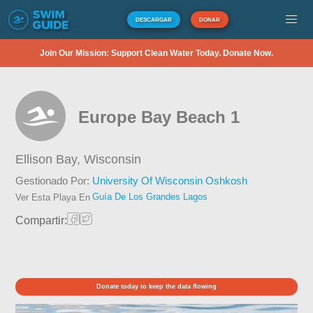
DESCARGAR
DONAR
Join Our Mission: Support Clean Water Today. Donate Now.
Europe Bay Beach 1
Ellison Bay,
Wisconsin
Gestionado Por:
University Of Wisconsin Oshkosh
Guía De Los Grandes Lagos
Ver Esta Playa En
Compartir:
Donate today to keep the data flowing