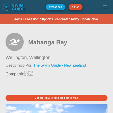
DESCARGAR
DONAR
Join Our Mission: Support Clean Water Today. Donate Now.
Mahanga Bay
Wellington,
Wellington
Gestionado Por:
The Swim Guide - New Zealand
Compartir:
Donate today to keep the data flowing