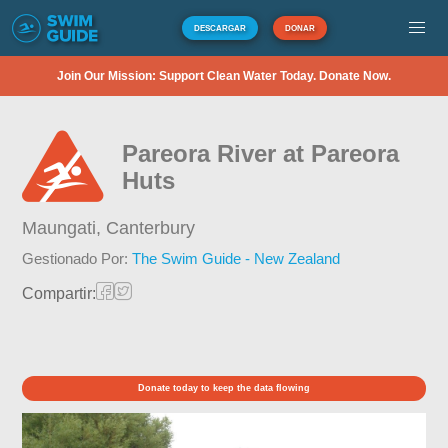
DESCARGAR
DONAR
Join Our Mission: Support Clean Water Today. Donate Now.
Pareora River at Pareora
Huts
Maungati,
Canterbury
Gestionado Por:
The Swim Guide - New Zealand
Compartir:
Donate today to keep the data flowing