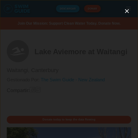
DESCARGAR
DONAR
Join Our Mission: Support Clean Water Today. Donate Now.
Lake Aviemore at Waitangi
Waitangi,
Canterbury
Gestionado Por:
The Swim Guide - New Zealand
Compartir:
Donate today to keep the data flowing