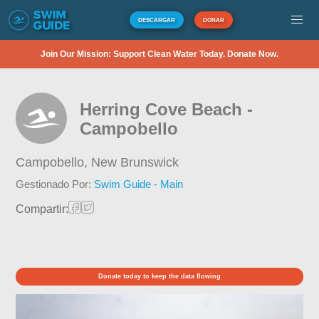
DESCARGAR
DONAR
Join Our Mission: Support Clean Water Today. Donate Now.
Herring Cove Beach -
Campobello
Campobello,
New Brunswick
Gestionado Por:
Swim Guide - Main
Compartir:
Donate today to keep the data flowing