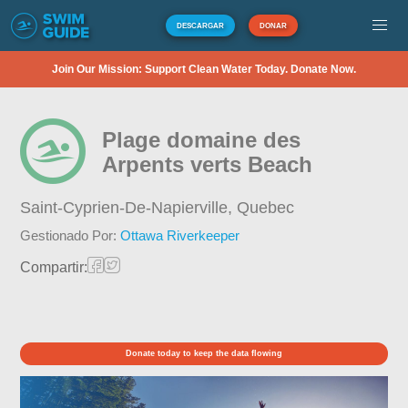
DESCARGAR
DONAR
Join Our Mission: Support Clean Water Today. Donate Now.
Plage domaine des
Arpents verts Beach
Saint-Cyprien-De-Napierville,
Quebec
Gestionado Por:
Ottawa Riverkeeper
Compartir:
Donate today to keep the data flowing