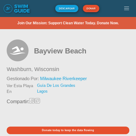
DESCARGAR
DONAR
Join Our Mission: Support Clean Water Today. Donate Now.
Bayview Beach
Washburn,
Wisconsin
Gestionado Por:
Milwaukee Riverkeeper
Guía De Los Grandes
Ver Esta Playa
Lagos
En
Compartir:
Donate today to keep the data flowing