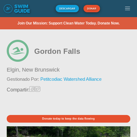
DESCARGAR
DONAR
Join Our Mission: Support Clean Water Today. Donate Now.
Gordon Falls
Elgin,
New Brunswick
Gestionado Por:
Petitcodiac Watershed Alliance
Compartir:
Donate today to keep the data flowing