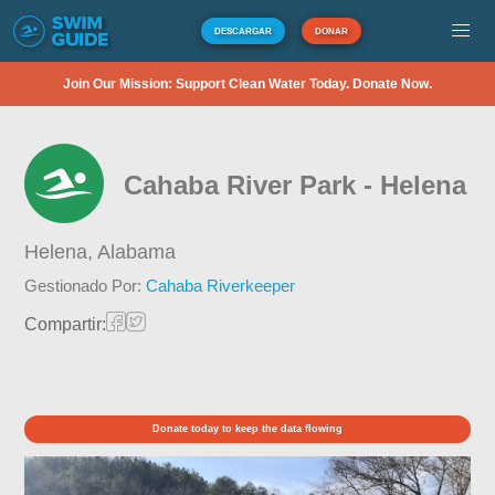
DESCARGAR
DONAR
Join Our Mission: Support Clean Water Today. Donate Now.
Cahaba River Park - Helena
Helena,
Alabama
Gestionado Por:
Cahaba Riverkeeper
Compartir:
Donate today to keep the data flowing