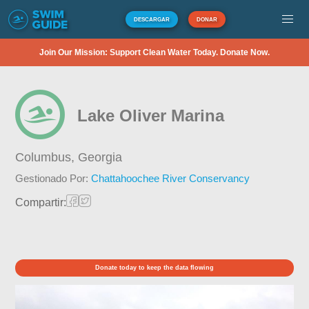
DESCARGAR
DONAR
Join Our Mission: Support Clean Water Today. Donate Now.
Lake Oliver Marina
Columbus,
Georgia
Gestionado Por:
Chattahoochee River Conservancy
Compartir:
Donate today to keep the data flowing