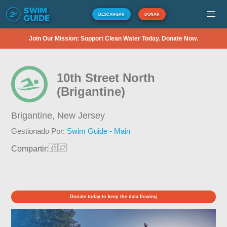
DESCARGAR
DONAR
Join Our Mission: Support Clean Water Today. Donate Now.
10th Street North
(Brigantine)
Brigantine,
New Jersey
Gestionado Por:
Swim Guide - Main
Compartir:
Donate today to keep the data flowing