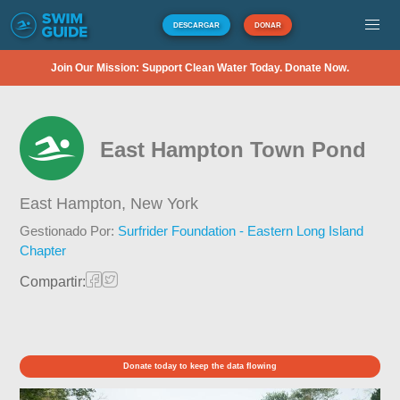
DESCARGAR
DONAR
Join Our Mission: Support Clean Water Today. Donate Now.
East Hampton Town Pond
East Hampton,
New York
Gestionado Por:
Surfrider Foundation - Eastern Long Island
Chapter
Compartir:
Donate today to keep the data flowing