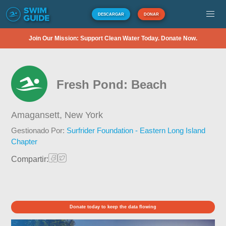
DESCARGAR
DONAR
Join Our Mission: Support Clean Water Today. Donate Now.
Fresh Pond: Beach
Amagansett,
New York
Gestionado Por:
Surfrider Foundation - Eastern Long Island
Chapter
Compartir:
Donate today to keep the data flowing