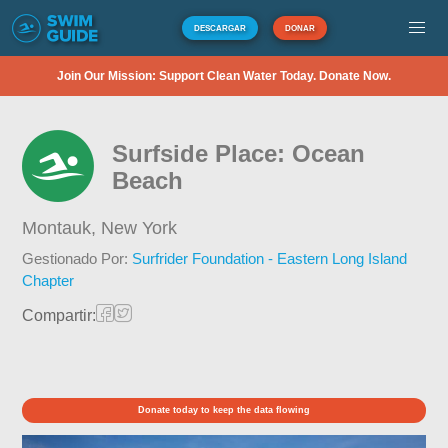
DESCARGAR
DONAR
Join Our Mission: Support Clean Water Today. Donate Now.
Surfside Place: Ocean
Beach
Montauk,
New York
Gestionado Por:
Surfrider Foundation - Eastern Long Island
Chapter
Compartir:
Donate today to keep the data flowing