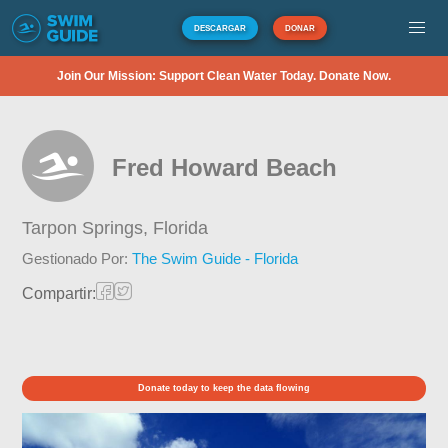
DESCARGAR
DONAR
Join Our Mission: Support Clean Water Today. Donate Now.
Fred Howard Beach
Tarpon Springs,
Florida
Gestionado Por:
The Swim Guide - Florida
Compartir:
Donate today to keep the data flowing