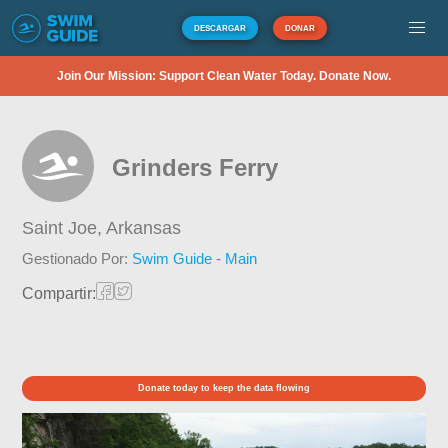
DESCARGAR
DONAR
Join Our Mission: Support Clean Water Today. Donate Now.
Grinders Ferry
Saint Joe,
Arkansas
Gestionado Por:
Swim Guide - Main
Compartir:
Donate today to keep the data flowing