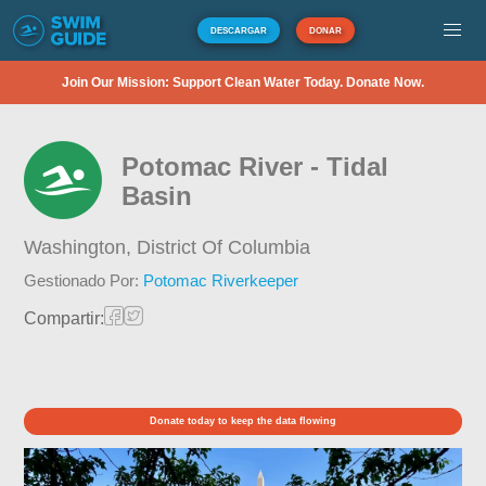
DESCARGAR
DONAR
Join Our Mission: Support Clean Water Today. Donate Now.
Potomac River - Tidal
Basin
Washington,
District Of Columbia
Gestionado Por:
Potomac Riverkeeper
Compartir:
Donate today to keep the data flowing