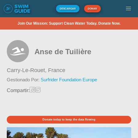
DESCARGAR
DONAR
Join Our Mission: Support Clean Water Today. Donate Now.
Anse de Tuilière
Carry-Le-Rouet,
France
Gestionado Por:
Surfrider Foundation Europe
Compartir:
Donate today to keep the data flowing