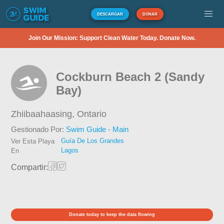
DESCARGAR
DONAR
Join Our Mission: Support Clean Water Today. Donate Now.
Cockburn Beach 2 (Sandy
Bay)
Zhiibaahaasing,
Ontario
Gestionado Por:
Swim Guide - Main
Guía De Los Grandes
Ver Esta Playa
Lagos
En
Compartir:
Donate today to keep the data flowing