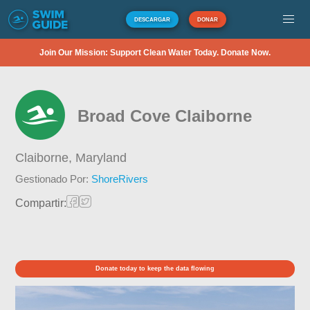
DESCARGAR
DONAR
Join Our Mission: Support Clean Water Today. Donate Now.
Broad Cove Claiborne
Claiborne,
Maryland
Gestionado Por:
ShoreRivers
Compartir:
Donate today to keep the data flowing