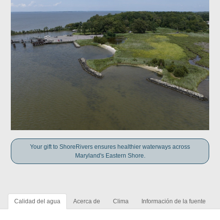
Your gift to ShoreRivers ensures healthier waterways across
Maryland's Eastern Shore.
Calidad del agua
Acerca de
Clima
Información de la fuente