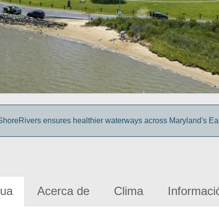
o ShoreRivers ensures healthier waterways across Maryland's Ea
gua
Acerca de
Clima
Informaci