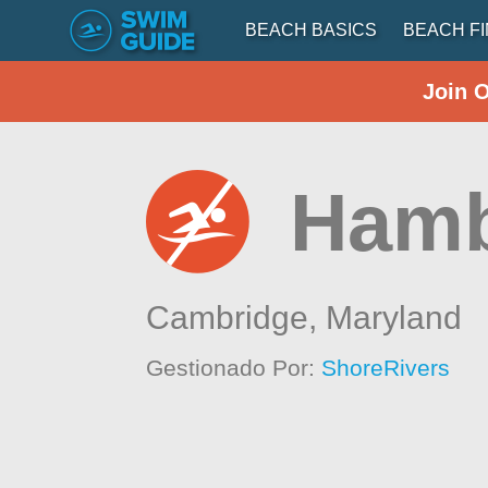
BEACH BASICS
BEACH F
Join 
Hamb
Cambridge,
Maryland
Gestionado Por:
ShoreRivers