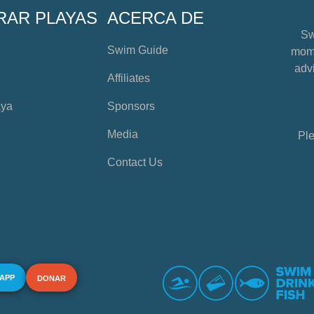
RAR PLAYAS
ACERCA DE
Sw
Swim Guide
mome
advi
Affiliates
aya
Sponsors
Media
Ple
Contact Us
 APP
DONAR