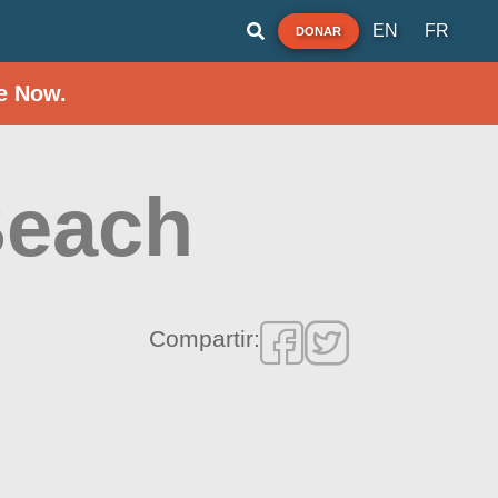
EN
FR
DONAR
e Now.
Beach
Compartir: