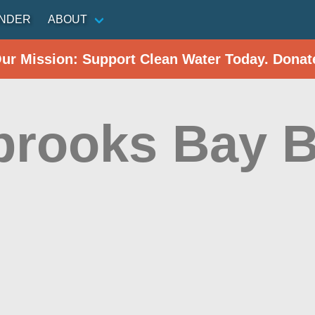
INDER
ABOUT
Our Mission: Support Clean Water Today. Donat
rooks Bay 