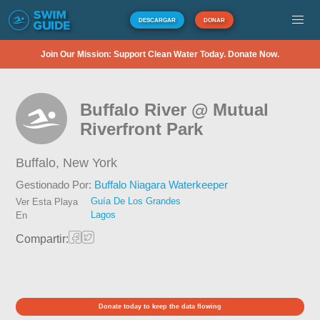
DESCARGAR
DONAR
Join Our Mission: Support Clean Water Today. Donate Now.
Buffalo River @ Mutual
Riverfront Park
Buffalo,
New York
Gestionado Por:
Buffalo Niagara Waterkeeper
Guía De Los Grandes
Ver Esta Playa
Lagos
En
Compartir:
Donate today to keep the data flowing