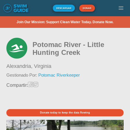
DESCARGAR
DONAR
Join Our Mission: Support Clean Water Today. Donate Now.
Potomac River - Little
Hunting Creek
Alexandria,
Virginia
Gestionado Por:
Potomac Riverkeeper
Compartir:
Donate today to keep the data flowing