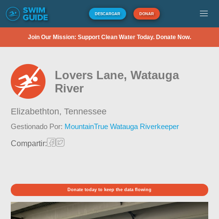
DESCARGAR
DONAR
Join Our Mission: Support Clean Water Today. Donate Now.
Lovers Lane, Watauga
River
Elizabethton,
Tennessee
Gestionado Por:
MountainTrue Watauga Riverkeeper
Compartir:
Donate today to keep the data flowing