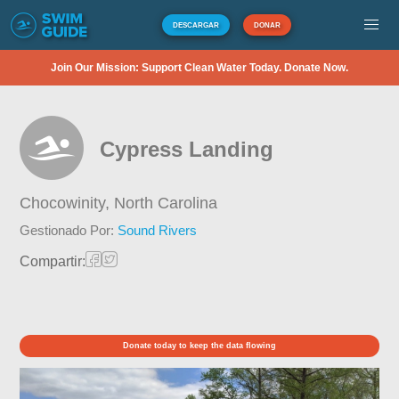
DESCARGAR
DONAR
Join Our Mission: Support Clean Water Today. Donate Now.
Cypress Landing
Chocowinity,
North Carolina
Gestionado Por:
Sound Rivers
Compartir:
Donate today to keep the data flowing