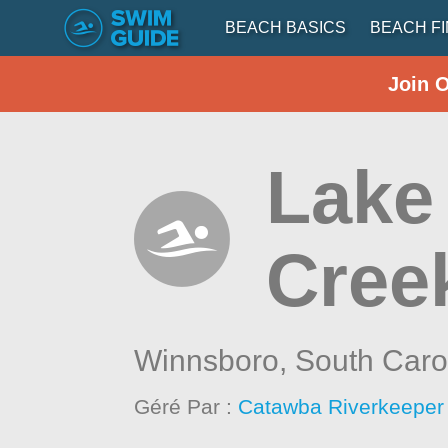
BEACH BASICS
BEACH F
Join 
Lake
Cree
Winnsboro,
South Caro
Géré Par :
Catawba Riverkeeper