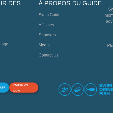
UR DES
À PROPOS DU GUIDE
Sw
Swim Guide
mome
advi
Affiliates
Sponsors
plage
Media
Ple
Contact Us
FAITES UN
 APP
DON