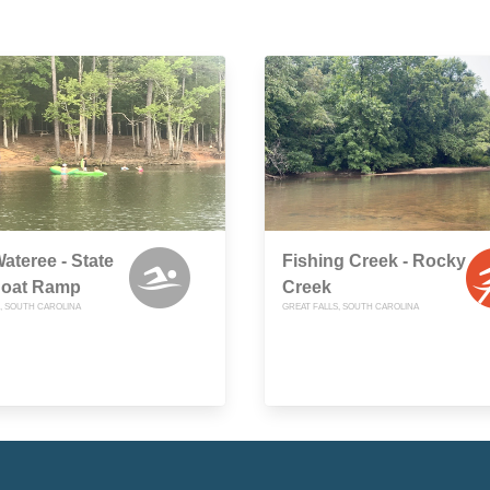
ateree - State
Fishing Creek - Rocky
Boat Ramp
Creek
 SOUTH CAROLINA
GREAT FALLS, SOUTH CAROLINA