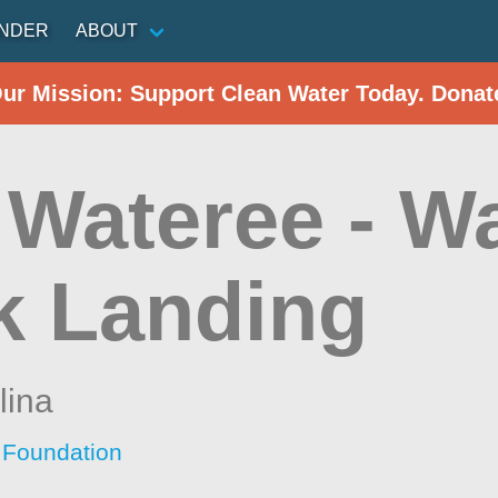
INDER
ABOUT
Our Mission: Support Clean Water Today. Donat
 Wateree - W
k Landing
lina
 Foundation