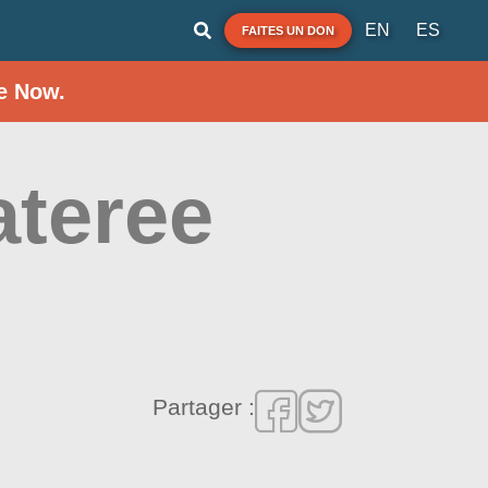
EN
ES
FAITES UN DON
e Now.
ateree
Partager :