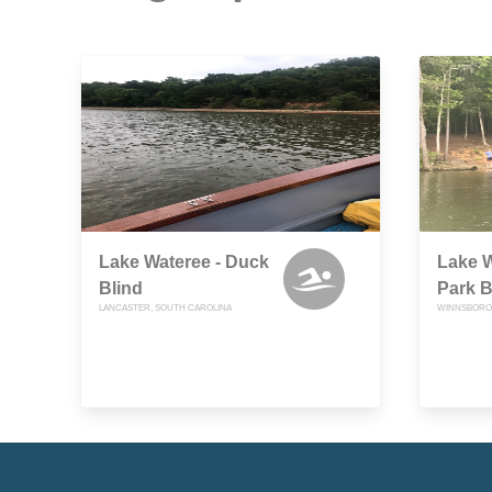
Lake Wateree - Duck
Lake W
Blind
Park 
LANCASTER, SOUTH CAROLINA
WINNSBORO,