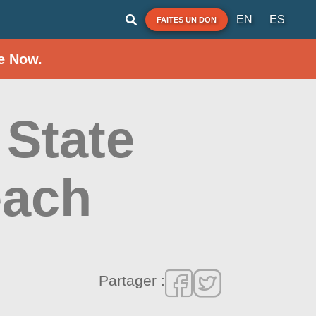
EN
ES
FAITES UN DON
e Now.
State
each
Partager :