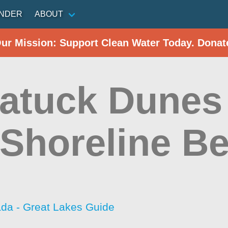
INDER
ABOUT
Our Mission: Support Clean Water Today. Donat
atuck Dunes 
 Shoreline B
da - Great Lakes Guide