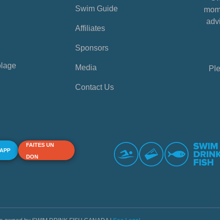
Swim Guide
mome
advi
Affiliates
Sponsors
plage
Media
Ple
Contact Us
FAITES UN
 APP
DON