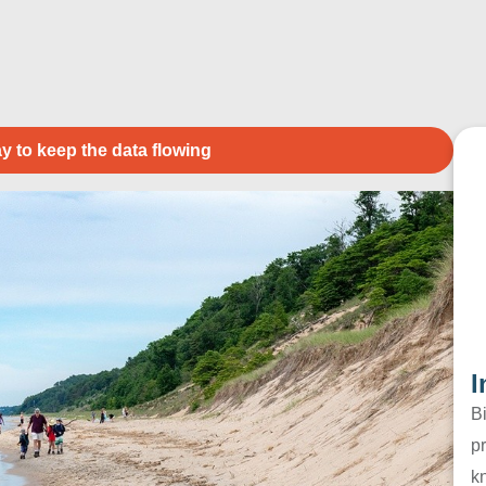
y to keep the data flowing
I
B
pr
k