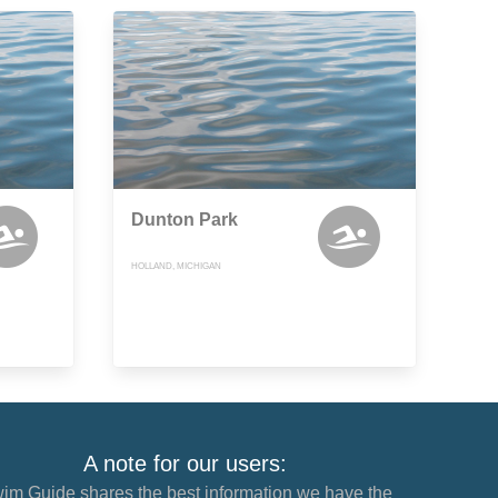
Dunton Park
HOLLAND, MICHIGAN
A note for our users:
im Guide shares the best information we have the