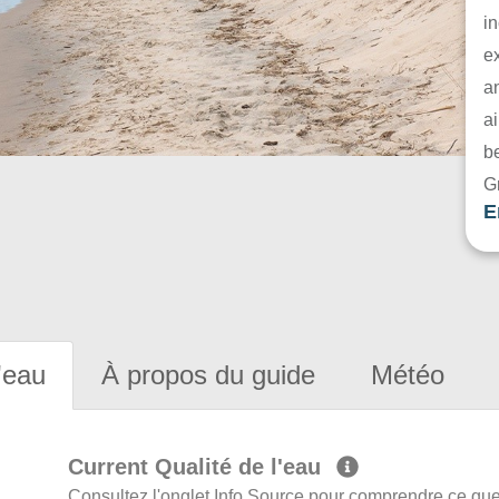
in
e
a
ai
be
G
E
'eau
À propos du guide
Météo
Current Qualité de l'eau
Consultez l'onglet Info Source pour comprendre ce que 