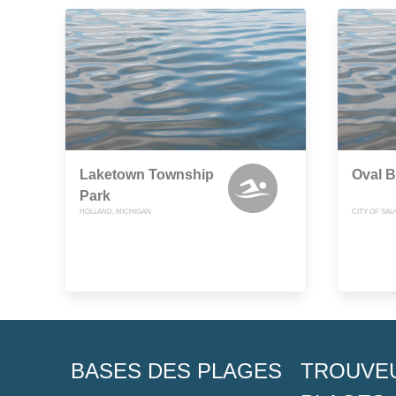
Laketown Township
Oval 
Park
HOLLAND, MICHIGAN
CITY OF SA
BASES DES PLAGES
TROUVE