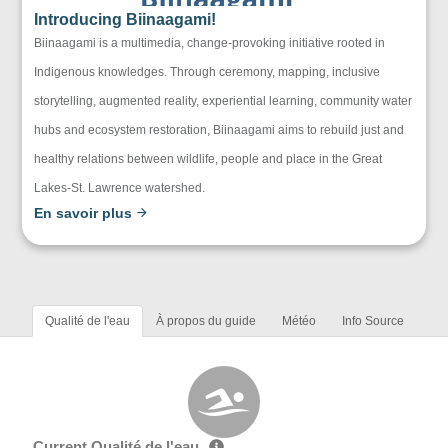
Introducing Biinaagami!
Biinaagami is a multimedia, change-provoking initiative rooted in
Indigenous knowledges. Through ceremony, mapping, inclusive
storytelling, augmented reality, experiential learning, community water
hubs and ecosystem restoration, Biinaagami aims to rebuild just and
healthy relations between wildlife, people and place in the Great
Lakes-St. Lawrence watershed.
En savoir plus
Qualité de l'eau
À propos du guide
Météo
Info Source
Current Qualité de l'eau