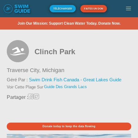
TÉLÉCHARGER
FAITES UN DON
Join Our Mission: Support Clean Water Today. Donate Now.
Clinch Park
Traverse City,
Michigan
Géré Par :
Swim Drink Fish Canada - Great Lakes Guide
Guide Des Grands Lacs
Voir Cette Plage Sur
Partager :
Donate today to keep the data flowing