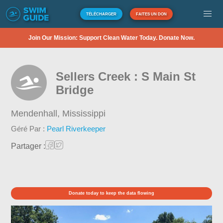
TÉLÉCHARGER
FAITES UN DON
Join Our Mission: Support Clean Water Today. Donate Now.
Sellers Creek : S Main St
Bridge
Mendenhall,
Mississippi
Géré Par :
Pearl Riverkeeper
Partager :
Donate today to keep the data flowing