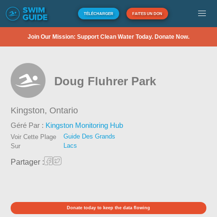
TÉLÉCHARGER
FAITES UN DON
Join Our Mission: Support Clean Water Today. Donate Now.
Doug Fluhrer Park
Kingston,
Ontario
Géré Par :
Kingston Monitoring Hub
Guide Des Grands
Voir Cette Plage
Lacs
Sur
Partager :
Donate today to keep the data flowing